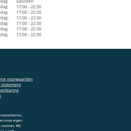
dag
Gesloten
sdag
17:00 - 22:30
dag
17:00 - 22:30
rdag
17:00 - 22:30
jdag
17:00 - 22:30
rdag
17:00 - 22:30
ndag
17:00 - 22:30
ene voorwaarden
y statement
verklaring
n
rsonaliseren,
en onze eigen
 cookies. Wij
es u wilt