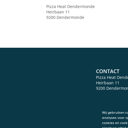
Pizza Heat Dendermonde
Heirbaan 11
9200
Dendermonde
CONTACT
Pizza Heat Den
Heirbaan 11
9200
Dendermo
Wij gebruiken c
analyses voor o
cookies en cook
plaatsen altijd