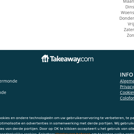
Maan
Din
Woens
Donde
Vri
Zate
Zo
INFO
dermonde
Algem
Privac
nde
Cookie
Colofo
ookies en andere technologieën om uw gebruikerservaring te verbeteren, te pe
ptimalisatie en advertenties in samenwerking met derde partijen. Wij gebruik
ies van derde partijen. Door op OK te klikken accepteert u het gebruik van alle
 noodzakelijke cookies. Selecteer
Voorkeuren beheren
om te kiezen welke cooki