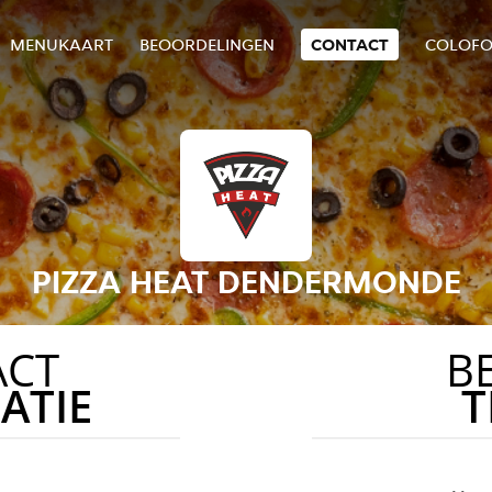
MENUKAART
BEOORDELINGEN
CONTACT
COLOF
PIZZA HEAT DENDERMONDE
ACT
B
ATIE
T