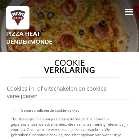
PIZZA HEAT
DENDERMONDE
COOKIE
VERKLARING
Cookies in- of uitschakelen en cookies
verwijderen
Gepersonaliseerde cookie-pakket
Thuisbezorgd.nl en aangesloten externe partijen tonen je
gepersonaliseerde advertenties, die naar onze mening relevant zijn
voor jou. Onze website werkt zoals je zou verwachten. We
gebruiken functionele cookies, zoals het opslaan van wat er in je